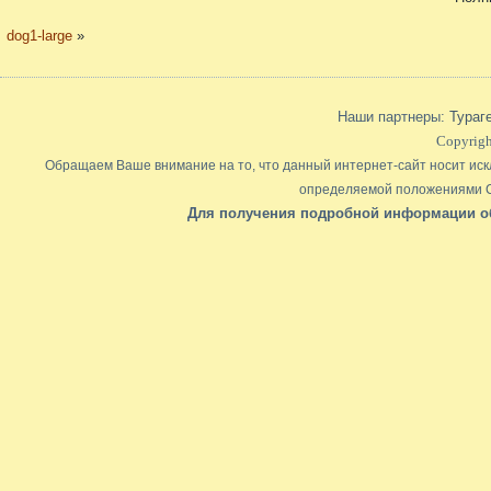
dog1-large
»
Наши партнеры:
Тураг
Copyrigh
Обращаем Ваше внимание на то, что данный интернет-сайт носит иск
определяемой положениями Ст
Для получения подробной информации обр